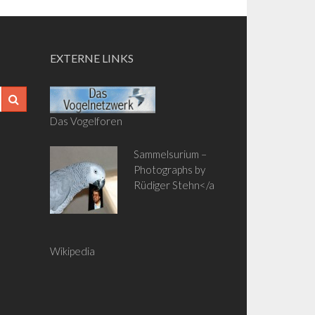
EXTERNE LINKS
Das Vogelforen
Sammelsurium –
Photographs by
Rüdiger Stehn</a
Wikipedia