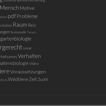
Mensch
Motive
pdf
Probleme
keiten
Raum
Reiz
ntation
ungen
Systematik
Tierarzt
rgartenbiologie
rgerecht
Unfall
Verhalten
rhaltsames
altensbiologie
Video
iere
Voraussetzungen
Wildtiere
Zeit
Zucht
ittiche