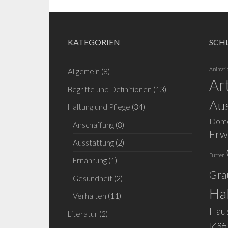
KATEGORIEN
SCH
Animati
Allgemein
(8)
Ar
Begriffe und Definitionen
(13)
Aus
Haltung und Pflege
(34)
Dome
Anschaffung
(8)
Erw
Ausstattung
(2)
Futter
Ernährung
(1)
Gra
Gesundheit
(2)
Ha
Verhalten
(11)
Haus
Literatur
(2)
Käf