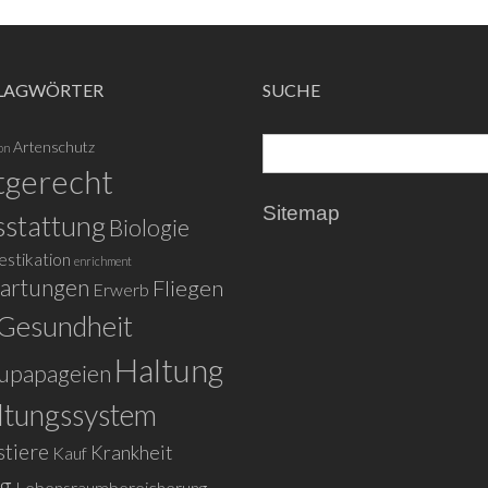
LAGWÖRTER
SUCHE
Artenschutz
on
tgerecht
Sitemap
stattung
Biologie
stikation
enrichment
artungen
Fliegen
Erwerb
Gesundheit
Haltung
upapageien
ltungssystem
tiere
Krankheit
Kauf
ig
Lebensraumbereicherung