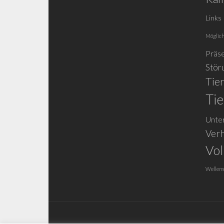
Links
Möglich
Präse
Stör
Tie
Tie
Unte
Verh
Vol
Wellens