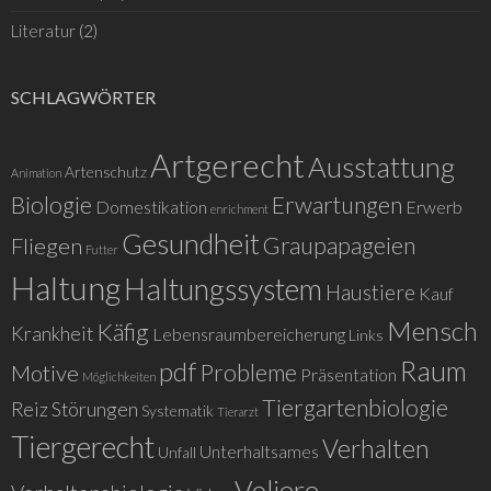
Literatur
(2)
SCHLAGWÖRTER
Artgerecht
Ausstattung
Artenschutz
Animation
Biologie
Erwartungen
Domestikation
Erwerb
enrichment
Gesundheit
Graupapageien
Fliegen
Futter
Haltung
Haltungssystem
Haustiere
Kauf
Mensch
Käfig
Krankheit
Lebensraumbereicherung
Links
Raum
pdf
Probleme
Motive
Präsentation
Möglichkeiten
Tiergartenbiologie
Reiz
Störungen
Systematik
Tierarzt
Tiergerecht
Verhalten
Unterhaltsames
Unfall
Voliere