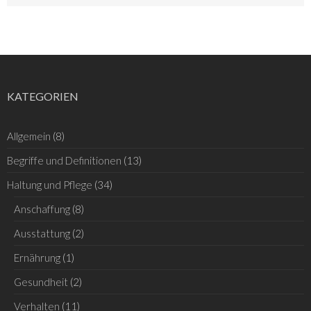
KATEGORIEN
Allgemein
(8)
Begriffe und Definitionen
(13)
Haltung und Pflege
(34)
Anschaffung
(8)
Ausstattung
(2)
Ernährung
(1)
Gesundheit
(2)
Verhalten
(11)