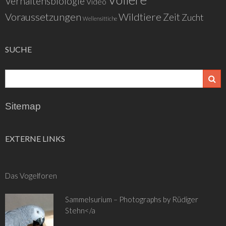
Verhaltensbiologie
Video
Voraussetzungen
Wildtiere
Zeit
Zucht
Wellensittiche
SUCHE
Sitemap
EXTERNE LINKS
Das Vogelforen
Sammelsurium – Photographs by Rüdiger
Stehn</a