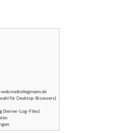
n-web.maikeliegmann.de
swahl für Desktop-Browsers)
 (Server-Log-Files)
aten
ungen