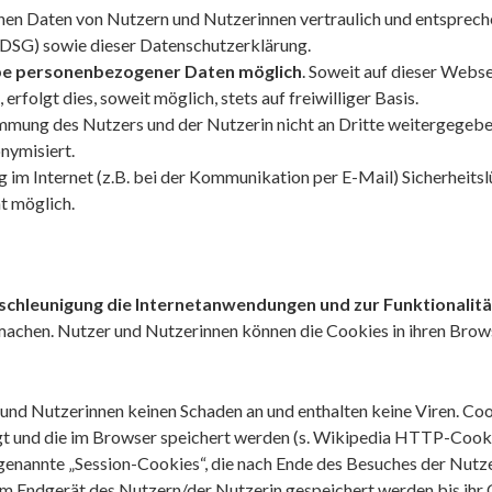
en Daten von Nutzern und Nutzerinnen vertraulich und entsprech
DSG) sowie dieser Datenschutzerklärung.
e personenbezogener Daten möglich
. Soweit auf dieser Webs
olgt dies, soweit möglich, stets auf freiwilliger Basis.
mung des Nutzers und der Nutzerin nicht an Dritte weitergegebe
nymisiert.
g im Internet (z.B. bei der Kommunikation per E-Mail) Sicherheits
ht möglich.
chleunigung die Internetanwendungen und zur Funktionalitä
 machen. Nutzer und Nutzerinnen können die Cookies in ihren Brows
nd Nutzerinnen keinen Schaden an und enthalten keine Viren. Cook
 und die im Browser speichert werden (s. Wikipedia
HTTP-Cook
genannte „Session-Cookies“, die nach Ende des Besuches der Nutze
em Endgerät des Nutzern/der Nutzerin gespeichert werden bis ihr 