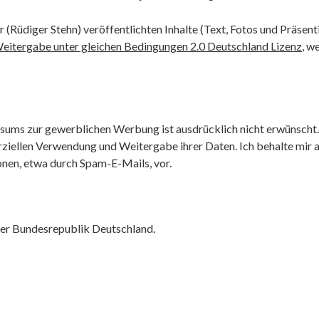
 (Rüdiger Stehn) veröffentlichten Inhalte (Text, Fotos und Präsenti
ergabe unter gleichen Bedingungen 2.0 Deutschland Lizenz
,
we
ms zur gewerblichen Werbung ist ausdrücklich nicht erwünscht. 
ellen Verwendung und Weitergabe ihrer Daten. Ich behalte mir aus
en, etwa durch Spam-E-Mails, vor.
 der Bundesrepublik Deutschland.