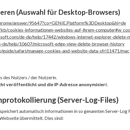
vieren (Auswahl für Desktop-Browsers)
m/chrome/answer/95647?co=GENIE.Platform%3DDesktop&hl=de
de/kb/cookies-informationen-websites-auf-ihrem-computer#w_coo
rosoft.com/de-de/help/17442/windows-internet-explorer-delete
de-de/help/10607/microsoft-edge-view-delete-browser-history
de/guide/safari/manage-cookies-and-website-data-sfri11471/mac
des Nutzers / der Nutzerin.
cht veröffentlicht und die IP-Adresse anonymisier
t.
protokollierung (Server-Log-Files)
 speichert automatisch Informationen in so genannten Server-Log F
Webseite übermittelt. Dies sind: