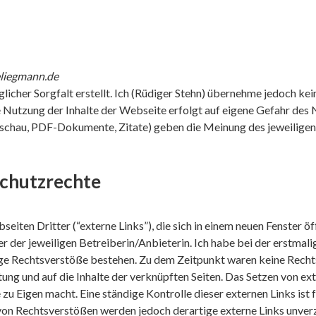
eliegmann.de
icher Sorgfalt erstellt. Ich (Rüdiger Stehn) übernehme jedoch kein
Die Nutzung der Inhalte der Webseite erfolgt auf eigene Gefahr des
chau, PDF-Dokumente, Zitate) geben die Meinung des jeweiligen A
schutzrechte
ten Dritter (“externe Links”), die sich in einem neuen Fenster öf
r der jeweiligen Betreiberin/Anbieterin. Ich habe bei der erstmal
ge Rechtsverstöße bestehen. Zu dem Zeitpunkt waren keine Rechtsv
tung und auf die Inhalte der verknüpften Seiten. Das Setzen von ext
 zu Eigen macht. Eine ständige Kontrolle dieser externen Links ist
von Rechtsverstößen werden jedoch derartige externe Links unverz