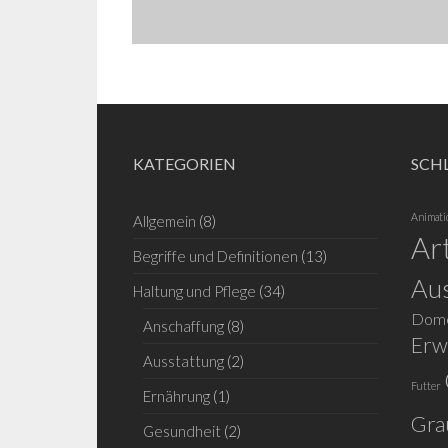
KATEGORIEN
SCH
Animati
Allgemein
(8)
Ar
Begriffe und Definitionen
(13)
Aus
Haltung und Pflege
(34)
Dome
Anschaffung
(8)
Erw
Ausstattung
(2)
Futter
Ernährung
(1)
Gra
Gesundheit
(2)