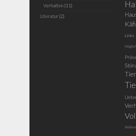
Ha
Verhalten
(11)
Haus
Literatur
(2)
Käf
Links
Möglich
Präse
Stör
Tie
Tie
Unte
Verh
Vol
Wellens