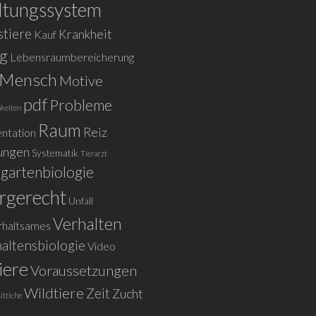
ltungssystem
tiere
Krankheit
Kauf
ig
Lebensraumbereicherung
Mensch
Motive
pdf
Probleme
keiten
Raum
Reiz
ntation
ungen
Systematik
Tierarzt
rgartenbiologie
rgerecht
Unfall
Verhalten
rhaltsames
altensbiologie
Video
iere
Voraussetzungen
Wildtiere
Zeit
Zucht
ittiche