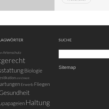
LAGWÖRTER
SUCHE
Artenschutz
on
tgerecht
Sitemap
stattung
Biologie
stikation
enrichment
artungen
Fliegen
Erwerb
Gesundheit
Haltung
upapageien