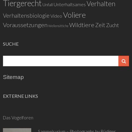
Tiergerecht
Verhalten
Unterhaltsames
Unfall
Voliere
Verhaltensbiologie
Video
Voraussetzungen
Wildtiere
Zeit
Zucht
Wellensittiche
SUCHE
Sitemap
EXTERNE LINKS
Das Vogelforen
Sammelsurium – Photographs by Rüdiger