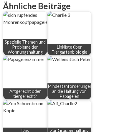
Ähnliche Beiträge
Spezielle Themen und
Probleme der
Linkliste über
Wohnungshaltung
Tiergartenbiologie
Mindestanforderungen
Artgerecht oder
an die Haltung von
tiergerecht?
Papageien
Das
Zur Gruppenhaltung