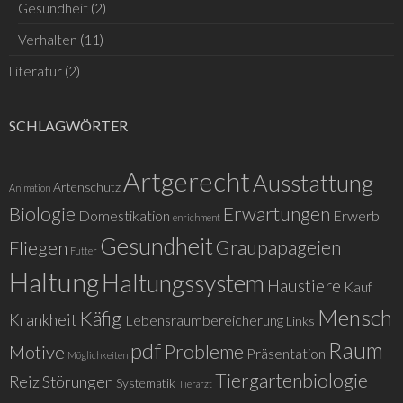
Gesundheit
(2)
Verhalten
(11)
Literatur
(2)
SCHLAGWÖRTER
Artgerecht
Ausstattung
Artenschutz
Animation
Biologie
Erwartungen
Domestikation
Erwerb
enrichment
Gesundheit
Graupapageien
Fliegen
Futter
Haltung
Haltungssystem
Haustiere
Kauf
Mensch
Käfig
Krankheit
Lebensraumbereicherung
Links
Raum
pdf
Probleme
Motive
Präsentation
Möglichkeiten
Tiergartenbiologie
Reiz
Störungen
Systematik
Tierarzt